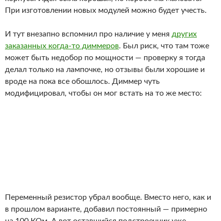
При изготовлении новых модулей можно будет учесть.
И тут внезапно вспомнил про наличие у меня
других
заказанных когда-то диммеров
. Был риск, что там тоже
может быть недобор по мощности — проверку я тогда
делал только на лампочке, но отзывы были хорошие и
вроде на пока все обошлось. Диммер чуть
модифицировал, чтобы он мог встать на то же место:
Переменный резистор убрал вообще. Вместо него, как и
в прошлом варианте, добавил постоянный — примерно
на 100 КОм. А вот оставшийся подстроечник уже
позволял удобно двигать лимиты работы диммера. И да,
BTA16 тоже оказался изолированным от корпуса,
поэтому стало возможным ставить его напрямую на
радиатор.