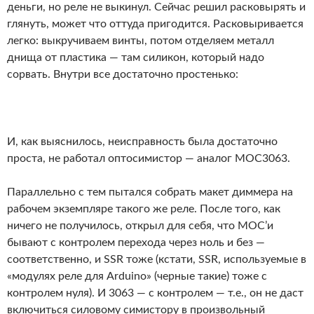
деньги, но реле не выкинул. Сейчас решил расковырять и
глянуть, может что оттуда пригодится. Расковыривается
легко: выкручиваем винты, потом отделяем металл
днища от пластика — там силикон, который надо
сорвать. Внутри все достаточно простенько:
И, как выяснилось, неисправность была достаточно
проста, не работал оптосимистор — аналог MOC3063.
Параллельно с тем пытался собрать макет диммера на
рабочем экземпляре такого же реле. После того, как
ничего не получилось, открыл для себя, что MOC’и
бывают с контролем перехода через ноль и без —
соответственно, и SSR тоже (кстати, SSR, используемые в
«модулях реле для Arduino» (черные такие) тоже с
контролем нуля). И 3063 — с контролем — т.е., он не даст
включиться силовому симистору в произвольный