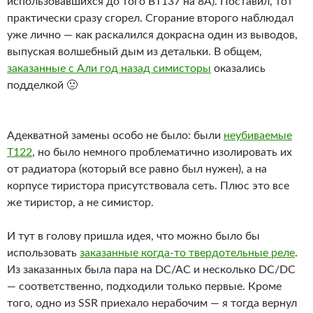
использовавшихся до того BT137 на 8А). Поставил, тот
практически сразу сгорел. Сгорание второго наблюдал
уже лично — как раскалился докрасна один из выводов,
выпуская волшебный дым из детальки. В общем,
заказанные с Али год назад симисторы
оказались
подделкой 🙁
Адекватной замены особо не было: были
неубиваемые
T122
, но было немного проблематично изолировать их
от радиатора (который все равно был нужен), а на
корпусе тиристора присутствовала сеть. Плюс это все
же тиристор, а не симистор.
И тут в голову пришла идея, что можно было бы
использовать
заказанные когда-то твердотельные реле
.
Из заказанных была пара на DC/AC и несколько DC/DC
— соответственно, подходили только первые. Кроме
того, одно из SSR приехало нерабочим — я тогда вернул