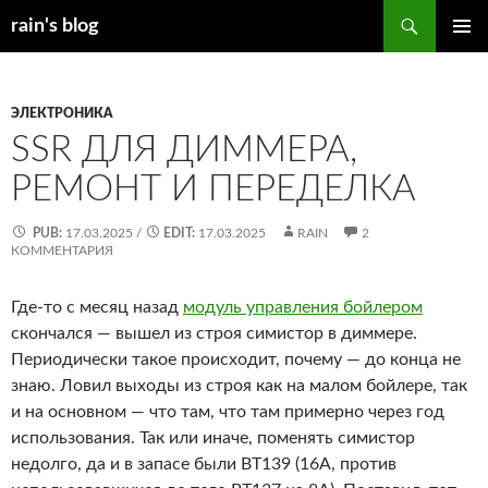
Перейти
Поиск
rain's blog
к
ОСНОВ
содержимому
МЕНЮ
ЭЛЕКТРОНИКА
SSR ДЛЯ ДИММЕРА,
РЕМОНТ И ПЕРЕДЕЛКА
PUB:
17.03.2025
/
EDIT:
17.03.2025
RAIN
2
КОММЕНТАРИЯ
Где-то с месяц назад
модуль управления бойлером
скончался — вышел из строя симистор в диммере.
Периодически такое происходит, почему — до конца не
знаю. Ловил выходы из строя как на малом бойлере, так
и на основном — что там, что там примерно через год
использования. Так или иначе, поменять симистор
недолго, да и в запасе были BT139 (16А, против