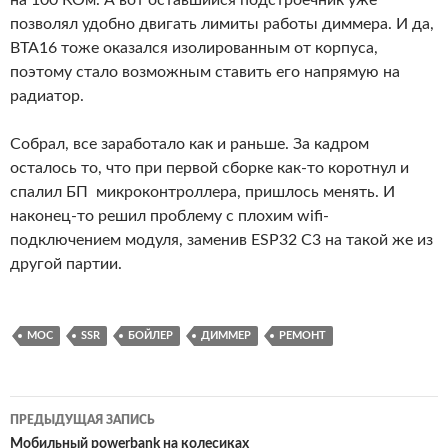
Собрал, все заработало как и раньше. За кадром
осталось то, что при первой сборке как-то коротнул и
спалил БП микроконтроллера, пришлось менять. И
наконец-то решил проблему с плохим wifi-
подключением модуля, заменив ESP32 C3 на такой же из
другой партии.
MOC
SSR
БОЙЛЕР
ДИММЕР
РЕМОНТ
Навигация
ПРЕДЫДУЩАЯ ЗАПИСЬ
по
Мобильный powerbank на колесиках
записям
СЛЕДУЮЩАЯ ЗАПИСЬ
Небольшой ремонт Bryton 420