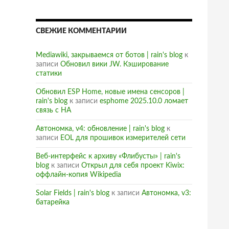
СВЕЖИЕ КОММЕНТАРИИ
Mediawiki, закрываемся от ботов | rain's blog
к
записи
Обновил вики JW. Кэширование
статики
Обновил ESP Home, новые имена сенсоров |
rain's blog
к записи
esphome 2025.10.0 ломает
связь с HA
Автономка, v4: обновление | rain's blog
к
записи
EOL для прошивок измерителей сети
Веб-интерфейс к архиву «Флибусты» | rain's
blog
к записи
Открыл для себя проект Kiwix:
оффлайн-копия Wikipedia
Solar Fields | rain's blog
к записи
Автономка, v3:
батарейка