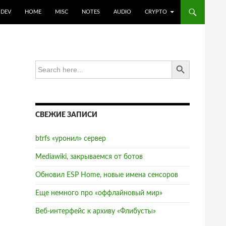
DEV
HOME
MISC
NOTES
AUDIO
CRYPTO
SEARCH BUTTON
Search
for:
СВЕЖИЕ ЗАПИСИ
btrfs «уронил» сервер
Mediawiki, закрываемся от ботов
Обновил ESP Home, новые имена сенсоров
Еще немного про «оффлайновый мир»
Веб-интерфейс к архиву «Флибусты»