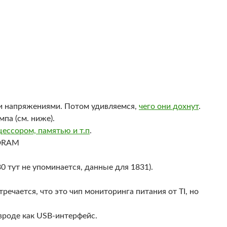
ми напряжениями. Потом удивляемся,
чего они дохнут
.
па (см. ниже).
ессором, памятью и т.п
.
DRAM
 тут не упоминается, данные для 1831).
речается, что это чип мониторинга питания от TI, но
 вроде как USB-интерфейс.