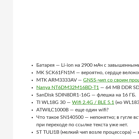
Батарея — Li-ion на 2900 мАч с завышенны
MK SCK61FN1M — вероятно, сердце велоком
MTK ARM3333AV —
GNSS-чип со своим проц
Nanya NT6DM32M16BD-T1
— 64 MB DDR S
SanDisk SDIN8DR1-16G — флешка на 16 ГБ.
TI WL18G 30 —
Wifi 2.4G / BLE 5.1
(но WL1830
ATWILC1000B — еще один wifi?
Что такое SN140500 — непонятно; в гугле вст
при переходе по ссылке текста уже нет.
ST TULI1B (мелкий чип возле процессора) —