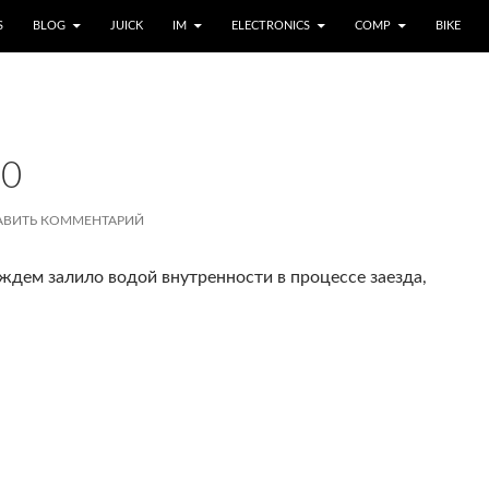
S
BLOG
JUICK
IM
ELECTRONICS
COMP
BIKE
20
АВИТЬ КОММЕНТАРИЙ
ждем залило водой внутренности в процессе заезда,