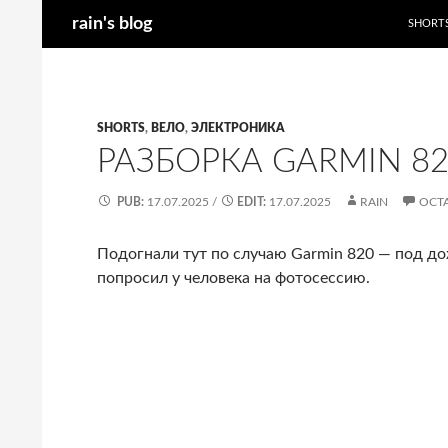
Поиск
rain's blog
SHORT
Перейти
к
содержимому
SHORTS
,
ВЕЛО
,
ЭЛЕКТРОНИКА
РАЗБОРКА GARMIN 8
PUB:
17.07.2025
/
EDIT:
17.07.2025
RAIN
ОСТ
Подогнали тут по случаю Garmin 820 — под до
попросил у человека на фотосессию.