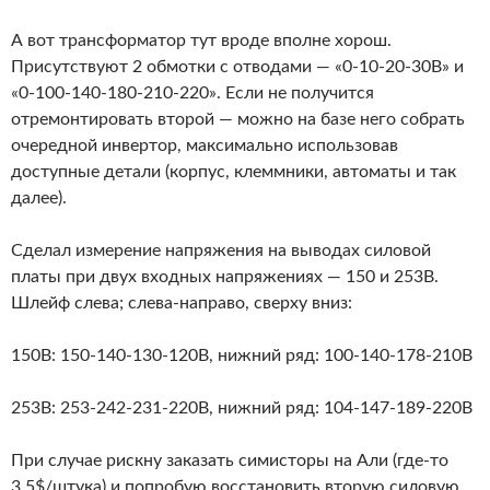
А вот трансформатор тут вроде вполне хорош.
Присутствуют 2 обмотки с отводами — «0-10-20-30В» и
«0-100-140-180-210-220». Если не получится
отремонтировать второй — можно на базе него собрать
очередной инвертор, максимально использовав
доступные детали (корпус, клеммники, автоматы и так
далее).
Сделал измерение напряжения на выводах силовой
платы при двух входных напряжениях — 150 и 253В.
Шлейф слева; слева-направо, сверху вниз:
150В: 150-140-130-120В, нижний ряд: 100-140-178-210В
253В: 253-242-231-220В, нижний ряд: 104-147-189-220В
При случае рискну заказать симисторы на Али (где-то
3,5$/штука) и попробую восстановить вторую силовую