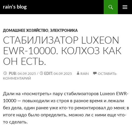
Перейти
Поиск
rain's blog
к
ОСНОВ
содержимому
МЕНЮ
ДОМАШНЕЕ ХОЗЯЙСТВО
,
ЭЛЕКТРОНИКА
СТАБИЛИЗАТОР LUXEON
EWR-10000. КОЛХОЗ КАК
ОН ЕСТЬ.
PUB:
04.09.2025
/
EDIT:
04.09.2025
RAIN
ОСТАВИТЬ
КОММЕНТАРИЙ
Дали на «посмотреть» пару стабилизаторов Luxeon EWR-
10000 — повыходили из строя в разное время и лежали
без дела, один ранее уже кто-то ремонтировал до меня; в
итоге надо было определить, можно ли с ними еще что-
то сделать.