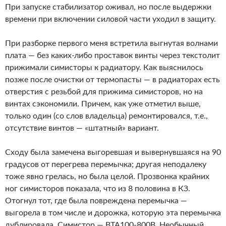
При запуске стабилизатор оживал, но после выдержки
времени при включении силовой части уходил в защиту.
При разборке первого меня встретила выгнутая волнами
плата — без каких-либо проставок винты через текстолит
прижимали симисторы к радиатору. Как выяснилось
позже после очистки от термопасты — в радиаторах есть
отверстия с резьбой для прижима симисторов, но на
винтах сэкономили. Причем, как уже отметил выше,
только один (со слов владельца) ремонтировался, т.е.,
отсутствие винтов — «штатный» вариант.
Сходу была замечена выгоревшая и вывернувшаяся на 90
градусов от перегрева перемычка; другая неподалеку
тоже явно грелась, но была целой. Прозвонка крайних
ног симисторов показала, что из 8 половина в КЗ.
Отогнул тот, где была повреждена перемычка —
выгорела в том числе и дорожка, которую эта перемычка
дублировала. Симистор — BTA100-800B. Необычный