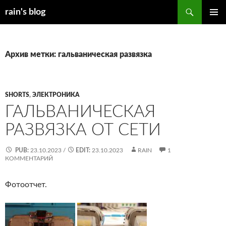
Перейти
Поиск
rain's blog
к
ОСНОВ
содержимому
МЕНЮ
Архив метки: гальваническая развязка
SHORTS
,
ЭЛЕКТРОНИКА
ГАЛЬВАНИЧЕСКАЯ
РАЗВЯЗКА ОТ СЕТИ
PUB:
23.10.2023
/
EDIT:
23.10.2023
RAIN
1
КОММЕНТАРИЙ
Фотоотчет.