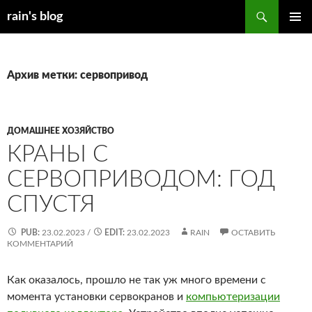
Перейти
Поиск
rain's blog
к
ОСНОВ
содержимому
МЕНЮ
Архив метки: сервопривод
ДОМАШНЕЕ ХОЗЯЙСТВО
КРАНЫ С
СЕРВОПРИВОДОМ: ГОД
СПУСТЯ
PUB:
23.02.2023
/
EDIT:
23.02.2023
RAIN
ОСТАВИТЬ
КОММЕНТАРИЙ
Как оказалось, прошло не так уж много времени с
момента установки сервокранов и
компьютеризации