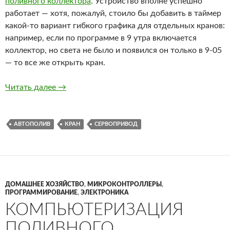
поливного коллектора
. Устройство вполне успешно
работает — хотя, пожалуй, стоило бы добавить в таймер
какой-то вариант гибкого графика для отдельных кранов:
например, если по программе в 9 утра включается
коллектор, но света не было и появился он только в 9-05
— то все же открыть кран.
Краны с сервоприводом: год спустя
Читать далее
→
АВТОПОЛИВ
КРАН
СЕРВОПРИВОД
ДОМАШНЕЕ ХОЗЯЙСТВО
,
МИКРОКОНТРОЛЛЕРЫ
,
ПРОГРАММИРОВАНИЕ
,
ЭЛЕКТРОНИКА
КОМПЬЮТЕРИЗАЦИЯ
ПОЛИВНОГО