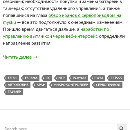
сезонами; необходимость покупки и замены батареек в
таймерах; отсутствие удаленного управления, а также
попавшийся на глаза
обзор кранов с сервоприводом на
mysku
— все это подтолкнуло к очередным изменениям.
Пришло время двигаться дальше, а
наработки по
управлению вытяжкой через веб-интерфейс
определили
направление развития.
Компьютеризация поливного коллектора
Читать далее
→
ESP01
ESP8266
I2C
NTP
PCA9685
PWM
TTP229
АВТОПОЛИВ
КРАН
МИКРОКОНТРОЛЛЕР
СЕРВОПРИВОД
ТАЙМЕР
SEARCH BUTTO
Search
for: