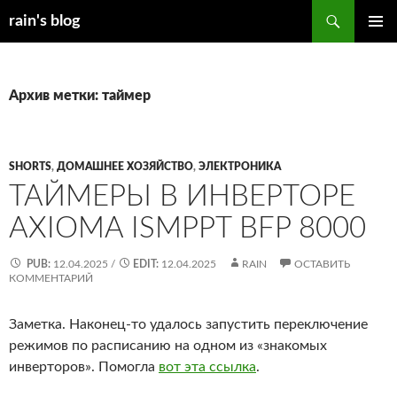
Перейти
Поиск
rain's blog
к
ОСНОВ
содержимому
МЕНЮ
Архив метки: таймер
SHORTS
,
ДОМАШНЕЕ ХОЗЯЙСТВО
,
ЭЛЕКТРОНИКА
ТАЙМЕРЫ В ИНВЕРТОРЕ
AXIOMA ISMPPT BFP 8000
PUB:
12.04.2025
/
EDIT:
12.04.2025
RAIN
ОСТАВИТЬ
КОММЕНТАРИЙ
Заметка. Наконец-то удалось запустить переключение
режимов по расписанию на одном из «знакомых
инверторов». Помогла
вот эта ссылка
.