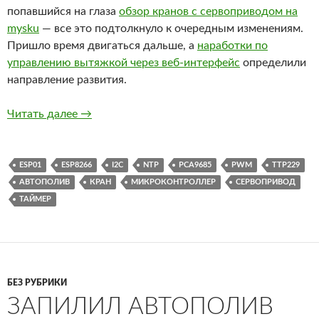
попавшийся на глаза
обзор кранов с сервоприводом на
mysku
— все это подтолкнуло к очередным изменениям.
Пришло время двигаться дальше, а
наработки по
управлению вытяжкой через веб-интерфейс
определили
направление развития.
Компьютеризация поливного коллектора
Читать далее
→
ESP01
ESP8266
I2C
NTP
PCA9685
PWM
TTP229
АВТОПОЛИВ
КРАН
МИКРОКОНТРОЛЛЕР
СЕРВОПРИВОД
ТАЙМЕР
БЕЗ РУБРИКИ
ЗАПИЛИЛ АВТОПОЛИВ