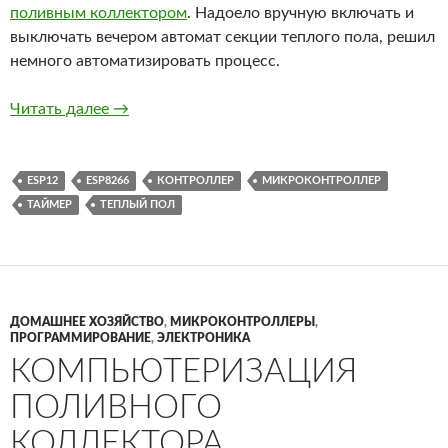
поливным коллектором
. Надоело вручную включать и
выключать вечером автомат секции теплого пола, решил
немного автоматизировать процесс.
Таймер-контроллер для теплого пола
Читать далее
→
ESP12
ESP8266
КОНТРОЛЛЕР
МИКРОКОНТРОЛЛЕР
ТАЙМЕР
ТЕПЛЫЙ ПОЛ
ДОМАШНЕЕ ХОЗЯЙСТВО
,
МИКРОКОНТРОЛЛЕРЫ
,
ПРОГРАММИРОВАНИЕ
,
ЭЛЕКТРОНИКА
КОМПЬЮТЕРИЗАЦИЯ
ПОЛИВНОГО
КОЛЛЕКТОРА