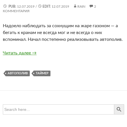
PUB:
12.07.2019
/
EDIT:
12.07.2019
RAIN
2
КОММЕНТАРИЯ
Надоело наблюдать за сохнущим на жаре газоном — а
бегать к кранам не всегда мог и не всегда о них
вспоминал. Начал постепенно реализовывать автополив.
Запилил автополив
Читать далее
→
АВТОПОЛИВ
ТАЙМЕР
SEARCH BUTTO
Search
for: