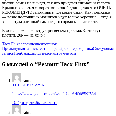
чистки ремня не выйдет, так что придется снимать и кассету.
Крышки крепятся саморезами разной длины, так что ОЧЕНЬ
РЕКОМЕНДУЮ запоминать, где какие были. Как подсказка
— возле постоянных магнитов идут только короткие. Когда я
загнал туда длинный саморез, то сорвал магнит с клея.
В остальном — конструкция весьма простая. За что тут
платить 20k — не ясно )
Tacx Flux
велосипед
велостанок
Навигация
Предыдущая запись
Тест minipcie2pcie-переходника
Следующая
запись
Прибарахлился велоинструментом
по
записям
6 мыслей о “Ремонт Tacx Flux”
rain
:
11.11.2019 в 22:16
https://www.youtube.com/watch?v=AdOi85NI534
Войдите, чтобы ответить
rain
: