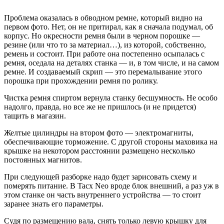
Проблема оказалась в обводном ремне, который видно на
первом фото. Нет, он не притирал, как я сначала подумал, об
корпус. Но окресности ремня были в черном порошке —
резине (или что то за материал…), из которой, собственно,
ремень и состоит. При работе она постепенно осыпалась с
ремня, оседала на деталях станка — и, в том числе, и на самом
ремне. И создаваемый скрип — это перемалывание этого
порошка при прохождении ремня по ролику.
Чистка ремня спиртом вернула станку бесшумность. Не особо
надолго, правда, но все же не пришлось (и не придется)
тащить в магазин.
Желтые цилиндры на втором фото — электромагниты,
обеспечивающие торможение. С другой стороны маховика на
крышке на некотором расстоянии размещено несколько
постоянных магнитов.
При следующей разборке надо будет зарисовать схему и
померять питание. В Tacx Neo вроде блок внешний, а раз уж в
этом станке он часть внутреннего устройства — то стоит
заранее знать его параметры.
Судя по размещению вала, снять только левую крышку для