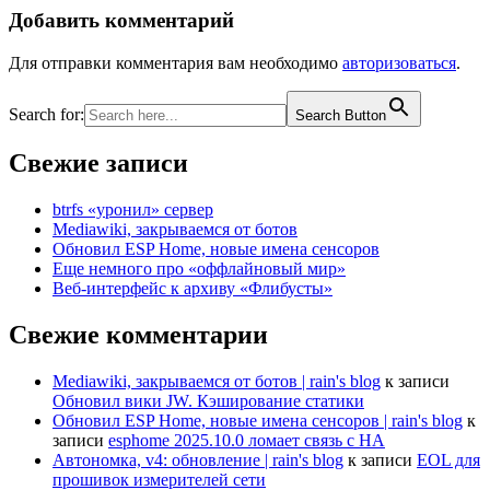
Добавить комментарий
Для отправки комментария вам необходимо
авторизоваться
.
Search for:
Search Button
Свежие записи
btrfs «уронил» сервер
Mediawiki, закрываемся от ботов
Обновил ESP Home, новые имена сенсоров
Еще немного про «оффлайновый мир»
Веб-интерфейс к архиву «Флибусты»
Свежие комментарии
Mediawiki, закрываемся от ботов | rain's blog
к записи
Обновил вики JW. Кэширование статики
Обновил ESP Home, новые имена сенсоров | rain's blog
к
записи
esphome 2025.10.0 ломает связь с HA
Автономка, v4: обновление | rain's blog
к записи
EOL для
прошивок измерителей сети