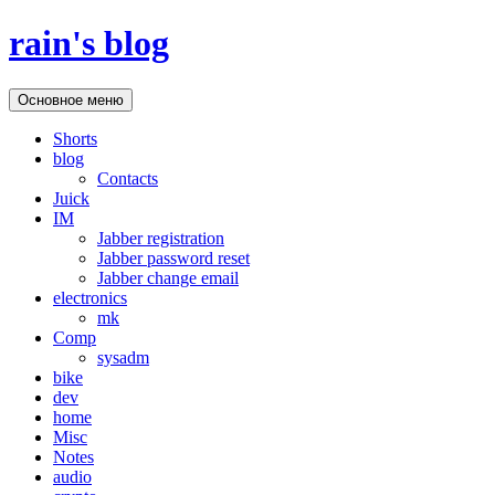
Перейти
rain's blog
к
содержимому
Поиск
Основное меню
Shorts
blog
Contacts
Juick
IM
Jabber registration
Jabber password reset
Jabber change email
electronics
mk
Comp
sysadm
bike
dev
home
Misc
Notes
audio