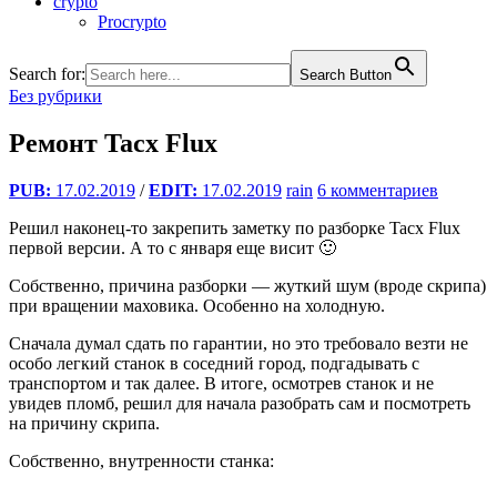
crypto
Procrypto
Search for:
Search Button
Без рубрики
Ремонт Tacx Flux
PUB:
17.02.2019
/
EDIT:
17.02.2019
rain
6 комментариев
Решил наконец-то закрепить заметку по разборке Tacx Flux
первой версии. А то с января еще висит 🙂
Собственно, причина разборки — жуткий шум (вроде скрипа)
при вращении маховика. Особенно на холодную.
Сначала думал сдать по гарантии, но это требовало везти не
особо легкий станок в соседний город, подгадывать с
транспортом и так далее. В итоге, осмотрев станок и не
увидев пломб, решил для начала разобрать сам и посмотреть
на причину скрипа.
Собственно, внутренности станка: