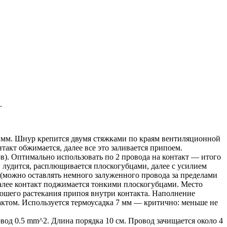
.
0 мм. Шнур крепится двумя стяжками по краям вентиляционной
акт обжимается, далее все это заливается припоем.
в). Оптимально использовать по 2 провода на контакт — итого
, лудится, расплющивается плоскогубцами, далее с усилием
а (можно оставлять немного залуженного провода за пределами
 далее контакт поджимается тонкими плоскогубцами. Место
рошего растекания припоя внутри контакта. Наполнение
актом. Используется термоусадка 7 мм — критично: меньше не
овод 0.5 mm^2. Длина порядка 10 см. Провод зачищается около 4