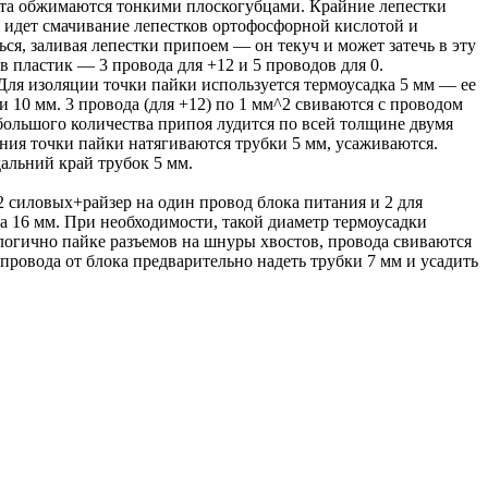
такта обжимаются тонкими плоскогубцами. Крайние лепестки
ее идет смачивание лепестков ортофосфорной кислотой и
ся, заливая лепестки припоем — он текуч и может затечь в эту
в пластик — 3 провода для +12 и 5 проводов для 0.
Для изоляции точки пайки используется термоусадка 5 мм — ее
 10 мм. 3 провода (для +12) по 1 мм^2 свиваются с проводом
ольшого количества припоя лудится по всей толщине двумя
ания точки пайки натягиваются трубки 5 мм, усаживаются.
альний край трубок 5 мм.
 силовых+райзер на один провод блока питания и 2 для
дка 16 мм. При необходимости, такой диаметр термоусадки
алогично пайке разъемов на шнуры хвостов, провода свиваются
провода от блока предварительно надеть трубки 7 мм и усадить