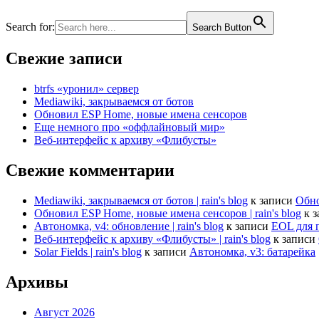
Search for:
Search Button
Свежие записи
btrfs «уронил» сервер
Mediawiki, закрываемся от ботов
Обновил ESP Home, новые имена сенсоров
Еще немного про «оффлайновый мир»
Веб-интерфейс к архиву «Флибусты»
Свежие комментарии
Mediawiki, закрываемся от ботов | rain's blog
к записи
Обно
Обновил ESP Home, новые имена сенсоров | rain's blog
к 
Автономка, v4: обновление | rain's blog
к записи
EOL для 
Веб-интерфейс к архиву «Флибусты» | rain's blog
к записи
Solar Fields | rain's blog
к записи
Автономка, v3: батарейка
Архивы
Август 2026