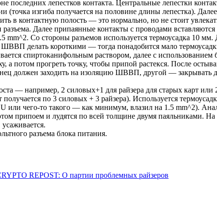
айоне последних лепестков контакта. Центральные лепестки кон
ии (точка изгиба получается на половине длины лепестка). Дал
ть в контактную полость — это нормально, но не стоит увлекать
и разъема. Далее припаянные контакты с проводами вставляются 
 mm^2. Со стороны разъемов используется термоусадка 10 мм. 
а ШВВП делать короткими — тогда понадобится мало термоусадки
вается спиртоканифольным раствором, далее с использованием б
, а потом прогреть точку, чтобы припой растекся. После остыв
онец должен заходить на изоляцию ШВВП, другой — закрывать д
та — например, 2 силовых+1 для райзера для старых карт или 2
т получается по 3 силовых + 3 райзера). Используется термоуса
PSU или чего-то такого — как минимум, влазил на 1.5 mm^2). Ан
том припоем и лудятся по всей толщине двумя паяльниками. На 
, усаживается.
льтного разъема блока питания.
RYPTO REPOST: О партии проблемных райзеров