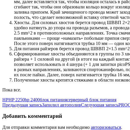
мм, далее вставляется так, чтобы изоляция осталась в р
сгибают так, чтобы они образовали кольцо вокруг изоляц
заливка припоем. Край зачищенного провода может заходи
полость, что сделает невозможной вставку ответной част
Хвосты. Для силовых хвостов берется провод ШВВП 2×2.5
удобно натянуть до упора на провода разъемов, а провод
2.5 mm^2 в противоположных направлениях. Точка смачи
паяльниками — проще «намазать» побольше припоя сверху
После этого поверх натягивается трубка 10 мм — один к
Для питания райзеров берется провод ШВВП 2×1.5 mm^2
Сформированные хвосты объединяются в группы по 3 хвос
райзера + 1 силовой на другой (в итоге на каждый контак
позволяет использовать и 4 шнура (+ 1 для запитки pico
в разных направлениях, заливаются спиртоканифолью, по
их после пайки. Далее, поверх натягивается трубка 16 мм
Полученные хвосты крепятся стяжками в области низково
Пока все.
HP
HP 2250
hp 2400
блок питания
серверный блок питания
Навигация
Предыдущая запись
Запилил автополив
Следующая запись
PROC
по
Добавить комментарий
записям
Для отправки комментария вам необходимо
авторизоваться
.