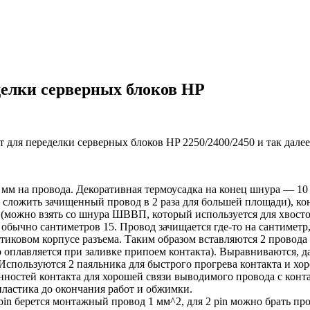
лки серверных блоков HP
для переделки серверных блоков HP 2250/2400/2450 и так далее
 мм на провода. Декоративная термоусадка на конец шнура — 1
сложить зачищенный провод в 2 раза для большей площади), конт
(можно взять со шнура ШВВП, который используется для хвосто
обычно сантиметров 15. Провод зачищается где-то на сантиметр
стиковом корпусе разъема. Таким образом вставляются 2 провод
но оплавляется при заливке припоем контакта). Выравниваются,
 Используются 2 паяльника для быстрого прогрева контакта и хо
ностей контакта для хорошей связи выводимого провода с конт
пластика до окончания работ и обжимки.
pin берется монтажный провод 1 мм^2, для 2 pin можно брать пр