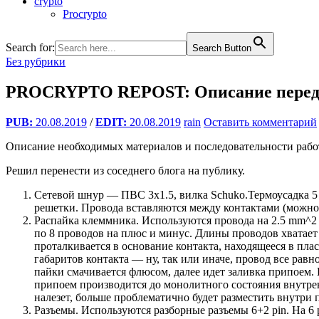
crypto
Procrypto
Search for:
Search Button
Без рубрики
PROCRYPTO REPOST: Описание переде
PUB:
20.08.2019
/
EDIT:
20.08.2019
rain
Оставить комментарий
Описание необходимых материалов и последовательности работ 
Решил перенести из соседнего блога на публику.
Сетевой шнур — ПВС 3х1.5, вилка Schuko.Термоусадка 5
решетки. Провода вставляются между контактами (можно 
Распайка клеммника. Используются провода на 2.5 mm^2 
по 8 проводов на плюс и минус. Длины проводов хватает 
проталкивается в основание контакта, находящееся в пла
габаритов контакта — ну, так или иначе, провод все рав
пайки смачивается флюсом, далее идет заливка припоем.
припоем производится до монолитного состояния внутрен
налезет, больше проблематично будет разместить внутри 
Разъемы. Используются разборные разъемы 6+2 pin. На 6 