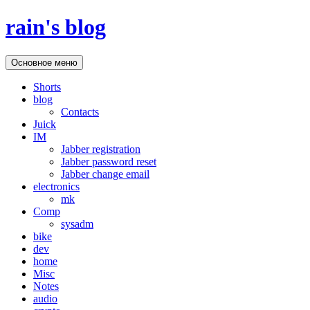
Перейти
rain's blog
к
содержимому
Поиск
Основное меню
Shorts
blog
Contacts
Juick
IM
Jabber registration
Jabber password reset
Jabber change email
electronics
mk
Comp
sysadm
bike
dev
home
Misc
Notes
audio