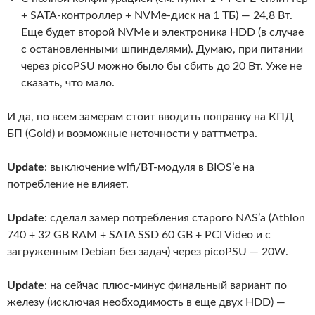
+ SATA-контроллер + NVMe-диск на 1 ТБ) — 24,8 Вт.
Еще будет второй NVMe и электроника HDD (в случае
с остановленными шпинделями). Думаю, при питании
через picoPSU можно было бы сбить до 20 Вт. Уже не
сказать, что мало.
И да, по всем замерам стоит вводить поправку на КПД
БП (Gold) и возможные неточности у ваттметра.
Update
: выключение wifi/BT-модуля в BIOS’е на
потребление не влияет.
Update
: сделал замер потребления старого NAS’а (Athlon
740 + 32 GB RAM + SATA SSD 60 GB + PCI Video и с
загруженным Debian без задач) через picoPSU — 20W.
Update
: на сейчас плюс-минус финальный вариант по
железу (исключая необходимость в еще двух HDD) —