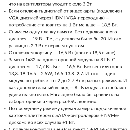
что на вентиляторы уходит около 3 Вт.
Если отключить дисплей от видеокарты (подключен
VGA-дисплей через HDMI-VGA-переходник) —
потребление становится на 1 Вт меньше — 18,5 Вт.
Снимаем одну планку памяти. Без подключенного
дисплея — 19 Вт. Т.е., с дисплеем было бы 20. Итого
разница в 2,3 Вт с первым пунктом.
Отключаем корзину — 16,5 Вт (против 18,5 выше).
Замена 1х32 на односторонний модуль на 8 ГБ. С
дисплеем — 17,7 Вт. Без — 16,5 Вт. Без вентиляторов —
13,8. 19-16.5 = 2.5W, 16.5-13.8=2.7. Итого — один
модуль потребляет от 2 до 2,7 Вт в разных режимах. И
как дополнительный вывод — 8 ГБ модуль потребляет
удивительно мало. Нагляднее было бы сравнить на
лабораторнике и через picoPSU, конечно.
По последнему режиму сделал замер с подключенной
картой-сплиттером с SATA-контроллером + NVMe-
диском: во всех случаях +1 Вт.
С полной конфигурацией (см. пункт 1 + PCI-E-сплиттер