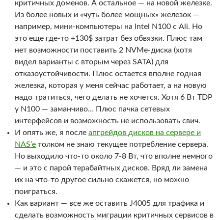
критичных доменов. А остальное — на новой железке.
Из более новых и «чуть более мощных» железок —
например, мини-компьютеры на Intel N100 с Ali. Но
это еще где-то +130$ затрат без обвязки. Плюс там
нет возможности поставить 2 NVMe-диска (хотя
видел варианты с вторым через SATA) для
отказоустойчивости. Плюс остается вполне годная
железка, которая у меня сейчас работает, а на новую
надо тратиться, чего делать не хочется. Хотя 6 Вт TDP
у N100 — заманчиво… Плюс пачка сетевых
интерфейсов и возможность не использовать свич.
И опять же, я после
апгрейдов дисков на сервере и
NAS’е
толком не знаю текущее потребление сервера.
Но выходило что-то около 7-8 Вт, что вполне немного
— и это с парой терабайтных дисков. Вряд ли замена
их на что-то другое сильно скажется, но можно
поиграться.
Как вариант — все же оставить J4005 для трафика и
сделать возможность миграции критичных сервисов в