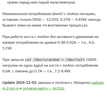
прямо перед ним парой мультиметров.
Минимальное потребление (domU с motion погашен,
оставлен только DNS) — 12.05V, 0.37A — 4.45W; иногда
бывают пики на каких-то внутренних процессах.
При работе хоста с motion без активного движения на
камере потребление на уровне 0.38-0.42A — т.е., 4.6-
5.1W.
cat /dev/urandom > /dev/null
При запуске
(100%
нагрузка на одно ядро) на хосте с motion потребление
0.6A, с пиками до 0.7A — т.е., 7.2-8.4W.
Update 2024-12-03
: заказал и получил с Aliexpress
райзер
m.2-pci-e
и
сетевую карту — 4x1Gb
.