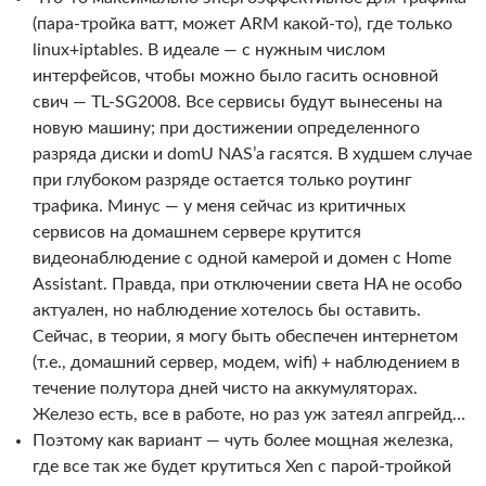
(пара-тройка ватт, может ARM какой-то), где только
linux+iptables. В идеале — с нужным числом
интерфейсов, чтобы можно было гасить основной
свич — TL-SG2008. Все сервисы будут вынесены на
новую машину; при достижении определенного
разряда диски и domU NAS’а гасятся. В худшем случае
при глубоком разряде остается только роутинг
трафика. Минус — у меня сейчас из критичных
сервисов на домашнем сервере крутится
видеонаблюдение с одной камерой и домен с Home
Assistant. Правда, при отключении света HA не особо
актуален, но наблюдение хотелось бы оставить.
Сейчас, в теории, я могу быть обеспечен интернетом
(т.е., домашний сервер, модем, wifi) + наблюдением в
течение полутора дней чисто на аккумуляторах.
Железо есть, все в работе, но раз уж затеял апгрейд…
Поэтому как вариант — чуть более мощная железка,
где все так же будет крутиться Xen с парой-тройкой