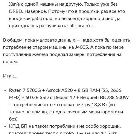
Xen’e с одной машины на другую. Только уже без
DRBD. Наверное. Потому что в прошлый раз все это
вроде как работало, но не всегда хорошо и иногда
приходилось разруливать split brain’ы.
В общем, пока маловато данных — надо хотя бы оценить
потребление старой машины на J4005. А пока по мере
поступления железа поделал замеры потребления на
новом.
Итак…
Ryzen 7 5700G + Asrock A520 + 8 GB RAM (SS, 2666
MHz) + 60 GB SSD с Debian 12 + Be quiet! BN238 500W
— потребление от сети по ваттметру 13,8 Вт (вот
только не помню, с подключенным монитором или
без).
КПД БП на таком потреблении не особо хороший,
поэтому провел тест с picoPSU — вышло 10,5 Вт.