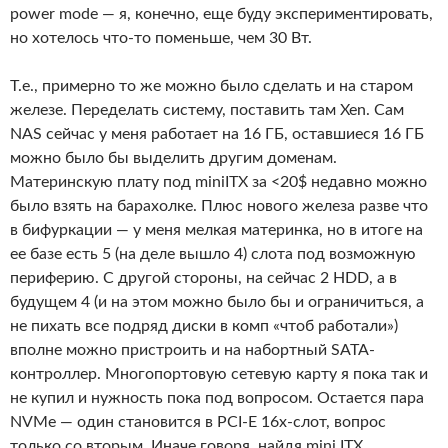
power mode — я, конечно, еще буду экспериментировать,
но хотелось что-то поменьше, чем 30 Вт.
Т.е., примерно то же можно было сделать и на старом
железе. Переделать систему, поставить там Xen. Сам
NAS сейчас у меня работает на 16 ГБ, оставшиеся 16 ГБ
можно было бы выделить другим доменам.
Материнскую плату под miniITX за <20$ недавно можно
было взять на барахолке. Плюс нового железа разве что
в бифуркации — у меня мелкая материнка, но в итоге на
ее базе есть 5 (на деле вышло 4) слота под возможную
периферию. С другой стороны, на сейчас 2 HDD, а в
будущем 4 (и на этом можно было бы и ограничиться, а
не пихать все подряд диски в комп «чтоб работали»)
вполне можно пристроить и на набортный SATA-
контроллер. Многопортовую сетевую карту я пока так и
не купил и нужность пока под вопросом. Остается пара
NVMe — один становится в PCI-E 16x-слот, вопрос
только со вторым. Иначе говоря, найдя mini ITX