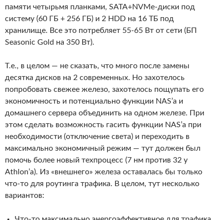
памяти четырьмя планками, SATA+NVMe-диски под
систему (60 ГБ + 256 ГБ) и 2 HDD на 16 ТБ под
хранилище. Все это потребляет 55-65 Вт от сети (БП
Seasonic Gold на 350 Вт).
Т.е., в целом — не сказать, что много после замены
десятка дисков на 2 современных. Но захотелось
попробовать свежее железо, захотелось пощупать его
экономичность и потенциально функции NAS’а и
домашнего сервера объединить на одном железе. При
этом сделать возможность гасить функции NAS’а при
необходимости (отключение света) и переходить в
максимально экономичный режим — тут должен был
помочь более новый техпроцесс (7 нм против 32 у
Athlon’а). Из «внешнего» железа оставалась бы только
что-то для роутинга трафика. В целом, тут несколько
вариантов:
Что-то максимально энергоэффективное для трафика