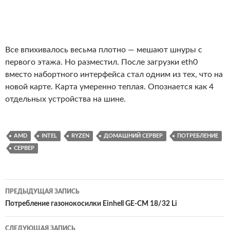
Все впихивалось весьма плотно — мешают шнуры с
первого этажа. Но разместил. После загрузки eth0
вместо набортного интерфейса стал одним из тех, что на
новой карте. Карта умеренно теплая. Опознается как 4
отдельных устройства на шине.
AMD
INTEL
RYZEN
ДОМАШНИЙ СЕРВЕР
ПОТРЕБЛЕНИЕ
СЕРВЕР
Навигация
ПРЕДЫДУЩАЯ ЗАПИСЬ
по
Потребление газонокосилки Einhell GE-CM 18/32 Li
записям
СЛЕДУЮЩАЯ ЗАПИСЬ