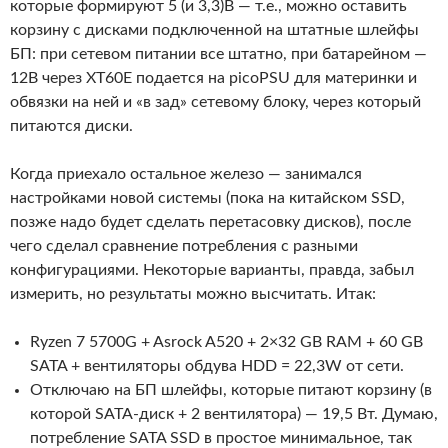
которые формируют 5 (и 3,3)В — т.е., можно оставить
корзину с дисками подключенной на штатные шлейфы
БП: при сетевом питании все штатно, при батарейном —
12В через XT60E подается на picoPSU для материнки и
обвязки на ней и «в зад» сетевому блоку, через который
питаются диски.
Когда приехало остальное железо — занимался
настройками новой системы (пока на китайском SSD,
позже надо будет сделать перетасовку дисков), после
чего сделал сравнение потребления с разными
конфигурациями. Некоторые варианты, правда, забыл
измерить, но результаты можно высчитать. Итак:
Ryzen 7 5700G + Asrock A520 + 2×32 GB RAM + 60 GB
SATA + вентиляторы обдува HDD = 22,3W от сети.
Отключаю на БП шлейфы, которые питают корзину (в
которой SATA-диск + 2 вентилятора) — 19,5 Вт. Думаю,
потребление SATA SSD в простое минимальное, так