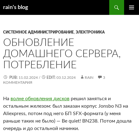
Перейти
Поиск
rain's blog
к
ОСНОВ
содержимому
МЕНЮ
СИСТЕМНОЕ АДМИНИСТРИРОВАНИЕ
,
ЭЛЕКТРОНИКА
ОБНОВЛЕНИЕ
ДОМАШНЕГО СЕРВЕРА,
ПОТРЕБЛЕНИЕ
PUB:
11.02.2024
/
EDIT:
03.12.2024
RAIN
3
КОММЕНТАРИЯ
На
волне обновления дисков
решил заняться и
остальным железом: был заказан корпус Jonsbo N3 на
Aliexpress, потом под него БП SFX-формата (у меня
раньше таких не было) — Be quiet! BN238. Потом дошла
очередь и до остальной начинки.