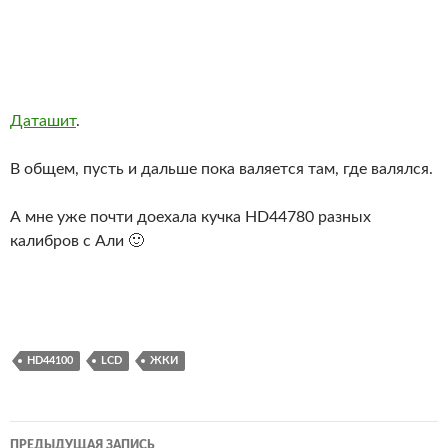
Даташит
.
В общем, пусть и дальше пока валяется там, где валялся.
А мне уже почти доехала кучка HD44780 разных
калибров с Али 🙂
HD44100
LCD
ЖКИ
Навигация
ПРЕДЫДУЩАЯ ЗАПИСЬ