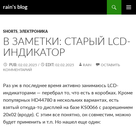
Перейти
Поиск
rain's blog
к
ОСНОВ
содержимому
МЕНЮ
SHORTS
,
ЭЛЕКТРОНИКА
В ЗАМЕТКИ: СТАРЫЙ LCD-
ИНДИКАТОР
PUB:
02.02.2025
/
EDIT:
02.02.2025
RAIN
ОСТАВИТЬ
КОММЕНТАРИЙ
Раз уж в последнее время активно занимаюсь LCD-
индикаторами — перебрал то, что есть в коробках. Кроме
популярных HD44780 в нескольких вариантах, есть
взятый откуда-то дисплей на базе KS0066 с разрешением
20х02 (вроде). С этим все понятно, он совместим, можно
будет применить и т.п. Но нашел еще один: