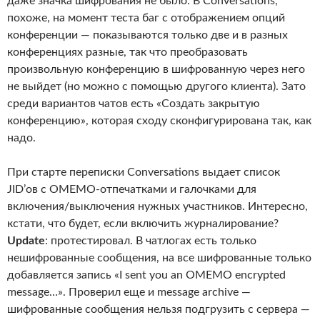
даже значка шифрования не было. В Conversations,
похоже, на момент теста баг с отображением опций
конференции — показываются только две и в разных
конференциях разные, так что преобразовать
произвольную конференцию в шифрованную через него
не выйдет (но можно с помощью другого клиента). Зато
среди вариантов чатов есть «Создать закрытую
конференцию», которая сходу сконфигурирована так, как
надо.
При старте переписки Conversations выдает список
JID’ов с OMEMO-отпечатками и галочками для
включения/выключения нужных участников. Интересно,
кстати, что будет, если включить журналирование?
Update
: протестировал. В чатлогах есть только
нешифрованные сообщения, на все шифрованные только
добавляется запись «I sent you an OMEMO encrypted
message…». Проверил еще и message archive —
шифрованные сообщения нельзя подгрузить с сервера —