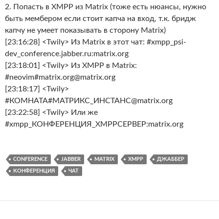
2. Попасть в XMPP из Matrix (тоже есть нюансы, нужно
быть мембером если стоит капча на вход, т.к. бридж
капчу не умеет показывать в сторону Matrix)
[23:16:28] <Twily> Из Matrix в этот чат: #xmpp_psi-
dev_conference.jabber.ru:matrix.org
[23:18:01] <Twily> Из XMPP в Matrix:
#neovim#matrix.org@matrix.org
[23:18:17] <Twily>
#КОМНАТА#МАТРИКС_ИНСТАНС@matrix.org
[23:22:58] <Twily> Или же
#xmpp_КОНФЕРЕНЦИЯ_XMPPСЕРВЕР:matrix.org
CONFERENCE
JABBER
MATRIX
XMPP
ДЖАББЕР
КОНФЕРЕНЦИЯ
ЧАТ