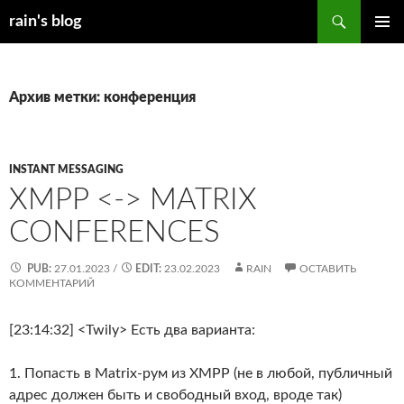
Перейти
Поиск
rain's blog
к
ОСНОВ
содержимому
МЕНЮ
Архив метки: конференция
INSTANT MESSAGING
XMPP <-> MATRIX
CONFERENCES
PUB:
27.01.2023
/
EDIT:
23.02.2023
RAIN
ОСТАВИТЬ
КОММЕНТАРИЙ
[23:14:32] <Twily> Есть два варианта:
1. Попасть в Matrix-рум из XMPP (не в любой, публичный
адрес должен быть и свободный вход, вроде так)