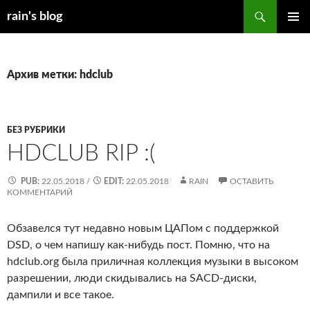
Перейти
Поиск
rain's blog
к
ОСНОВ
содержимому
МЕНЮ
Архив метки: hdclub
БЕЗ РУБРИКИ
HDCLUB RIP :(
PUB:
22.05.2018
/
EDIT:
22.05.2018
RAIN
ОСТАВИТЬ
КОММЕНТАРИЙ
Обзавелся тут недавно новым ЦАПом с поддержкой
DSD, о чем напишу как-нибудь пост. Помню, что на
hdclub.org была приличная коллекция музыки в высоком
разрешении, люди скидывались на SACD-диски,
дампили и все такое.