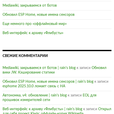
Mediawiki, закрываемся от ботов
Обновил ESP Home, новые имена сенсоров
Еще немного про «оффлайновый мир»
Веб-интерфейс к архиву «Флибусты»
СВЕЖИЕ КОММЕНТАРИИ
Mediawiki, закрываемся от ботов | rain's blog
к записи
Обновил
вики JW. Кэширование статики
Обновил ESP Home, новые имена сенсоров | rain's blog
к записи
esphome 2025.10.0 ломает связь с HA
Автономка, v4: обновление | rain's blog
к записи
EOL для
прошивок измерителей сети
Веб-интерфейс к архиву «Флибусты» | rain's blog
к записи
Открыл
для себя проект Kiwix: оффлайн-копия Wikipedia