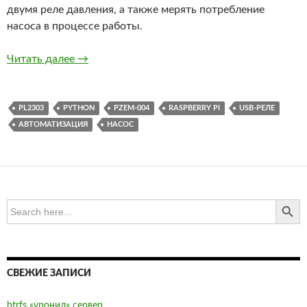
двумя реле давления, а также мерять потребление
насоса в процессе работы.
Компьютеризация насосной
Читать далее
→
PL2303
PYTHON
PZEM-004
RASPBERRY PI
USB-РЕЛЕ
АВТОМАТИЗАЦИЯ
НАСОС
SEARCH BUTTO
Search
for:
СВЕЖИЕ ЗАПИСИ
btrfs «уронил» сервер