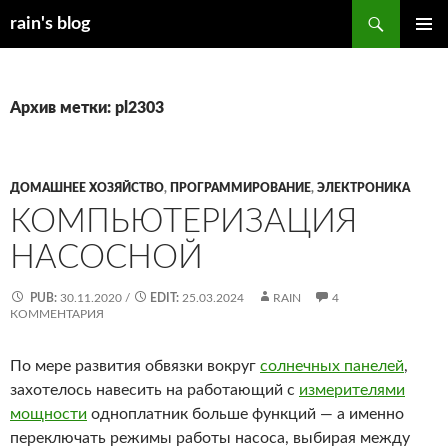
Перейти
Поиск
rain's blog
к
ОСНОВ
содержимому
МЕНЮ
Архив метки: pl2303
ДОМАШНЕЕ ХОЗЯЙСТВО
,
ПРОГРАММИРОВАНИЕ
,
ЭЛЕКТРОНИКА
КОМПЬЮТЕРИЗАЦИЯ
НАСОСНОЙ
PUB:
30.11.2020
/
EDIT:
25.03.2024
RAIN
4
КОММЕНТАРИЯ
По мере развития обвязки вокруг
солнечных панелей
,
захотелось навесить на работающий с
измерителями
мощности
одноплатник больше функций — а именно
переключать режимы работы насоса, выбирая между