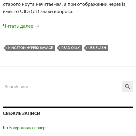
старого ноута нечитаемая, а при отображении через ls
вместо UID/GID знаки вопроса.
Сдох Kingston на 512 ГБ
Читать далее
→
KINGSTON HYPERX SAVAGE
READ ONLY
USB FLASH
SEARCH BUTTO
Search
for:
СВЕЖИЕ ЗАПИСИ
btrfs «уронил» сервер