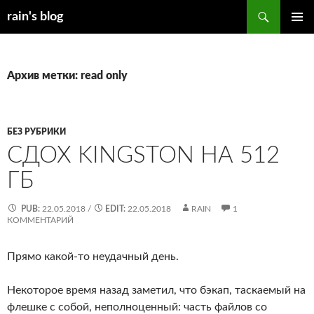
Перейти
Поиск
rain's blog
к
ОСНОВ
содержимому
МЕНЮ
Архив метки: read only
БЕЗ РУБРИКИ
СДОХ KINGSTON НА 512
ГБ
PUB:
22.05.2018
/
EDIT:
22.05.2018
RAIN
1
КОММЕНТАРИЙ
Прямо какой-то неудачный день.
Некоторое время назад заметил, что бэкап, таскаемый на
флешке с собой, неполноценный: часть файлов со