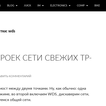
S
BLOG
JUICK
IM
ELECTRONICS
COMP
BIKE
тки: wds
ОЕК СЕТИ СВЕЖИХ TP-
АВИТЬ КОММЕНТАРИЙ
мост между двумя точками. Ну, как обычно: одна
 режиме, во второй включаем WDS, дискаверим сети,
емся общей сети.