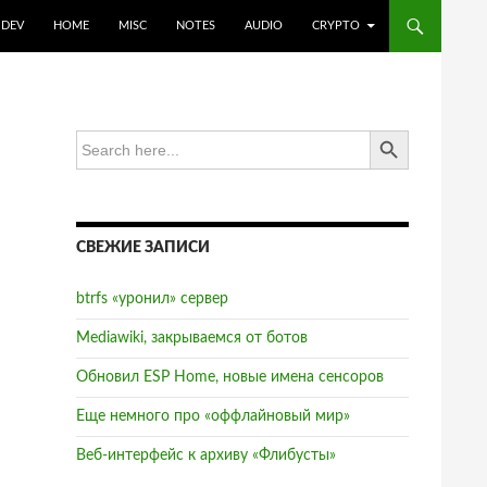
DEV
HOME
MISC
NOTES
AUDIO
CRYPTO
SEARCH BUTTON
Search
for:
СВЕЖИЕ ЗАПИСИ
btrfs «уронил» сервер
Mediawiki, закрываемся от ботов
Обновил ESP Home, новые имена сенсоров
Еще немного про «оффлайновый мир»
Веб-интерфейс к архиву «Флибусты»