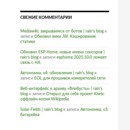
СВЕЖИЕ КОММЕНТАРИИ
Mediawiki, закрываемся от ботов | rain's blog
к
записи
Обновил вики JW. Кэширование
статики
Обновил ESP Home, новые имена сенсоров |
rain's blog
к записи
esphome 2025.10.0 ломает
связь с HA
Автономка, v4: обновление | rain's blog
к
записи
EOL для прошивок измерителей сети
Веб-интерфейс к архиву «Флибусты» | rain's
blog
к записи
Открыл для себя проект Kiwix:
оффлайн-копия Wikipedia
Solar Fields | rain's blog
к записи
Автономка, v3:
батарейка