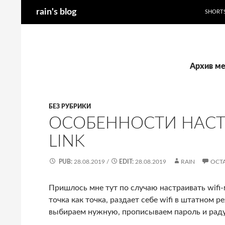
Поиск
rain's blog
SHORT
Перейти
к
содержимому
Архив ме
БЕЗ РУБРИКИ
ОСОБЕННОСТИ НАСТР
LINK
PUB:
28.08.2019
/
EDIT:
28.08.2019
RAIN
ОСТ
Пришлось мне тут по случаю настраивать wifi-
точка как точка, раздает себе wifi в штатном
выбираем нужную, прописываем пароль и раду