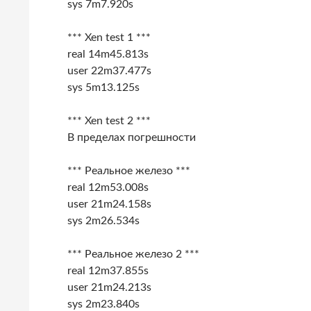
sys 7m7.920s
*** Xen test 1 ***
real 14m45.813s
user 22m37.477s
sys 5m13.125s
*** Xen test 2 ***
В пределах погрешности
*** Реальное железо ***
real 12m53.008s
user 21m24.158s
sys 2m26.534s
*** Реальное железо 2 ***
real 12m37.855s
user 21m24.213s
sys 2m23.840s