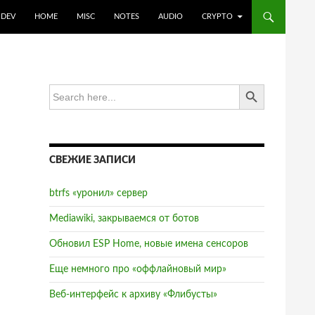
DEV
HOME
MISC
NOTES
AUDIO
CRYPTO
SEARCH BUTTON
Search
for:
СВЕЖИЕ ЗАПИСИ
btrfs «уронил» сервер
Mediawiki, закрываемся от ботов
Обновил ESP Home, новые имена сенсоров
Еще немного про «оффлайновый мир»
Веб-интерфейс к архиву «Флибусты»