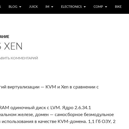
S
BLOG
JUICK
IM
ELECTRONICS
COMP
BIKE
АНИЕ
S XEN
АВИТЬ КОММЕНТАРИЙ
гий виртуализации — KVM и Xen в сравнении с
 RAM одиночный диск с LVM. Ядро 2.6.34.1
 реальном железе, домен — самосборное безмодульное
 использования в качестве KVM-домена. 1,1 Гб ОЗУ, 2