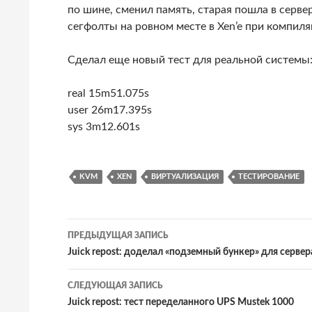
по шине, сменил память, старая пошла в серве
сегфолты на ровном месте в Xen’e при компиля
Сделал еще новый тест для реальной системы
real 15m51.075s
user 26m17.395s
sys 3m12.601s
KVM
XEN
ВИРТУАЛИЗАЦИЯ
ТЕСТИРОВАНИЕ
Навигация
ПРЕДЫДУЩАЯ ЗАПИСЬ
по
Juick repost: доделал «подземный бункер» для сервер
записям
СЛЕДУЮЩАЯ ЗАПИСЬ
Juick repost: тест переделанного UPS Mustek 1000