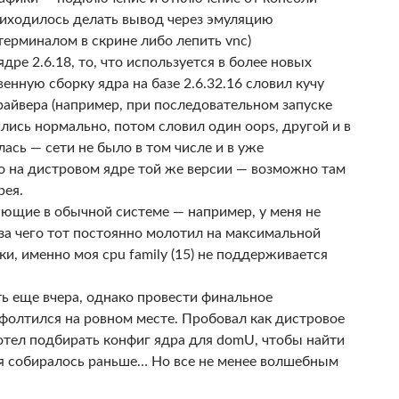
иходилось делать вывод через эмуляцию
терминалом в скрине либо лепить vnc)
ре 2.6.18, то, что используется в более новых
енную сборку ядра на базе 2.6.32.16 словил кучу
драйвера (например, при последовательном запуске
лись нормально, потом словил один oops, другой и в
ась — сети не было в том числе и в уже
ло на дистровом ядре той же версии — возможно там
рея.
ающие в обычной системе — например, у меня не
-за чего тот постоянно молотил на максимальной
и, именно моя cpu family (15) не поддерживается
ть еще вчера, однако провести финальное
фолтился на ровном месте. Пробовал как дистровое
хотел подбирать конфиг ядра для domU, чтобы найти
ня собиралось раньше… Но все не менее волшебным