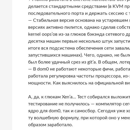
делается стандартными средствами (в KVM пр
последовательного порта и держать сессию с 
— Стабильная версия основана на устаревшем яд
версиях активно пилится, однако сделав собств
kernel oops’ов из-за глюков бэкэнда сетевого 
десятка машин первые несколько штук запусти
итоге вся подсистема обеспечения сети завалил
запустившихся машинах). Чего, однако, не бы
был более удачный срез из git’a. В общем, лоте
— В dom0 не работают некоторые фичи, работ
работала регулировка частоты процессора, из
мощности. Как выяснилось на официальной вик
А, да, к глюкам Xen’а… Тест собирался выложи
тестирование не получилось — компилятор сег
ядро для dom0, так и самосбор. Сегодня уже 
ту волшебную формулу, при которой оно у ме
образом заработало.