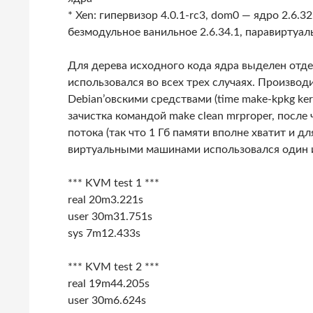
* Xen: гипервизор 4.0.1-rc3, dom0 — ядро 2.6.3
безмодульное ванильное 2.6.34.1, паравиртуаль
Для дерева исходного кода ядра выделен отде
использовался во всех трех случаях. Производ
Debian’овскими средствами (time make-kpkg kern
зачистка командой make clean mrproper, после 
потока (так что 1 Гб памяти вполне хватит и д
виртуальными машинами использовался один и
*** KVM test 1 ***
real 20m3.221s
user 30m31.751s
sys 7m12.433s
*** KVM test 2 ***
real 19m44.205s
user 30m6.624s