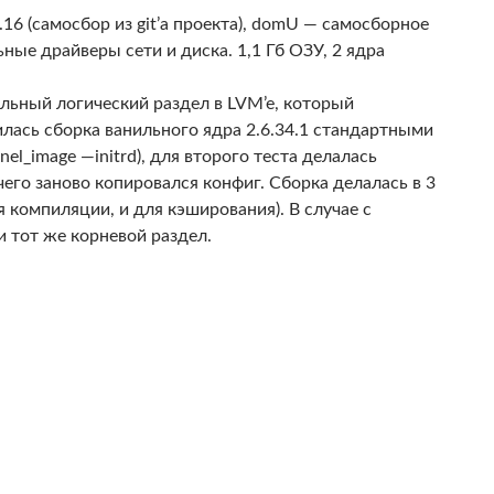
2.16 (самосбор из git’a проекта), domU — самосборное
ные драйверы сети и диска. 1,1 Гб ОЗУ, 2 ядра
льный логический раздел в LVM’e, который
илась сборка ванильного ядра 2.6.34.1 стандартными
el_image —initrd), для второго теста делалась
чего заново копировался конфиг. Сборка делалась в 3
ля компиляции, и для кэширования). В случае с
 тот же корневой раздел.