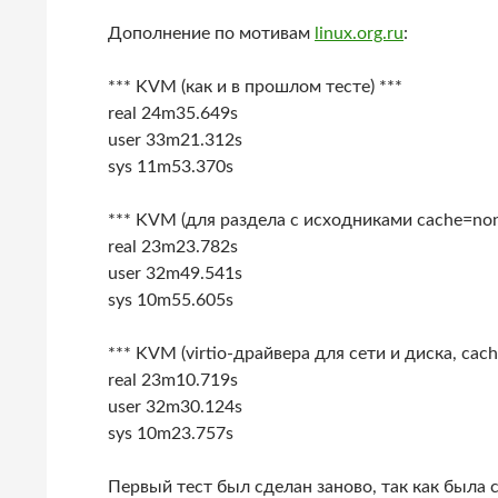
Дополнение по мотивам
linux.org.ru
:
*** KVM (как и в прошлом тесте) ***
real 24m35.649s
user 33m21.312s
sys 11m53.370s
*** KVM (для раздела с исходниками cache=non
real 23m23.782s
user 32m49.541s
sys 10m55.605s
*** KVM (virtio-драйвера для сети и диска, cac
real 23m10.719s
user 32m30.124s
sys 10m23.757s
Первый тест был сделан заново, так как была с