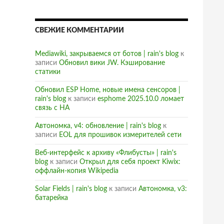
СВЕЖИЕ КОММЕНТАРИИ
Mediawiki, закрываемся от ботов | rain's blog
к
записи
Обновил вики JW. Кэширование
статики
Обновил ESP Home, новые имена сенсоров |
rain's blog
к записи
esphome 2025.10.0 ломает
связь с HA
Автономка, v4: обновление | rain's blog
к
записи
EOL для прошивок измерителей сети
Веб-интерфейс к архиву «Флибусты» | rain's
blog
к записи
Открыл для себя проект Kiwix:
оффлайн-копия Wikipedia
Solar Fields | rain's blog
к записи
Автономка, v3:
батарейка