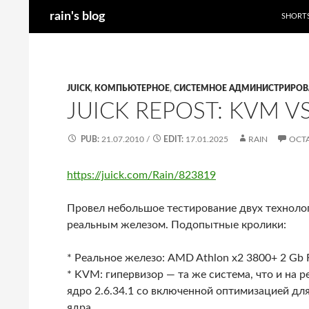
Поиск
rain's blog
SHORT
Перейти
к
содержимому
JUICK
,
КОМПЬЮТЕРНОЕ
,
СИСТЕМНОЕ АДМИНИСТРИРОВ
JUICK REPOST: KVM V
PUB:
21.07.2010
/
EDIT:
17.01.2025
RAIN
ОСТ
https://juick.com/Rain/823819
Провел небольшое тестирование двух техноло
реальным железом. Подопытные кролики:
* Реальное железо: AMD Athlon x2 3800+ 2 Gb
* KVM: гипервизор — та же система, что и на
ядро 2.6.34.1 со включенной оптимизацией для
ядра