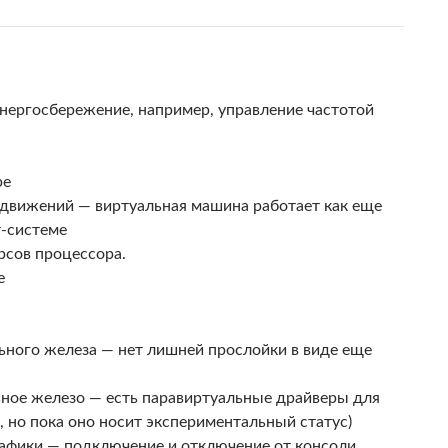
 энергосбережение, например, управление частотой
ре
лодвижений — виртуальная машина работает как еще
т-системе
рсов процессора.
e
льного железа — нет лишней прослойки в виде еще
ьное железо — есть паравиртуальные драйверы для
, но пока оно носит экспериментальный статус)
рафики — подключение и отключение от консоли