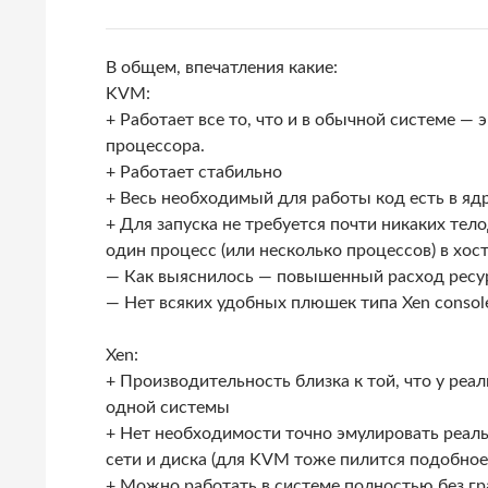
В общем, впечатления какие:
KVM:
+ Работает все то, что и в обычной системе —
процессора.
+ Работает стабильно
+ Весь необходимый для работы код есть в яд
+ Для запуска не требуется почти никаких те
один процесс (или несколько процессов) в хос
— Как выяснилось — повышенный расход ресу
— Нет всяких удобных плюшек типа Xen consol
Xen:
+ Производительность близка к той, что у реа
одной системы
+ Нет необходимости точно эмулировать реал
сети и диска (для KVM тоже пилится подобное
+ Можно работать в системе полностью без г